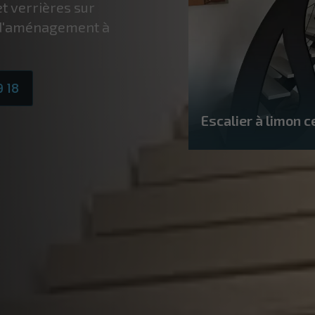
t verrières sur
 d'aménagement à
9 18
Escalier à limon c