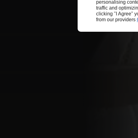
personalising conte
traffic and optimizi
clicking "I Agree" 
from our providers