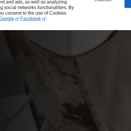
Customize
nt and ads, as well as analyzing
ng social networks functionalities. By
you consent to the use of Cookies
Google
Facebook
.